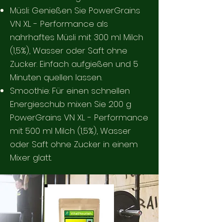
Müsli: Genießen Sie PowerGrains
VN XL - Performance als
nahrhaftes Müsli mit 300 ml Milch
(1,5%), Wasser oder Saft ohne
Zucker. Einfach aufgießen und 5
Minuten quellen lassen.
Smoothie: Für einen schnellen
Energieschub mixen Sie 200 g
PowerGrains VN XL - Performance
mit 500 ml Milch (1,5%), Wasser
oder Saft ohne Zucker in einem
Mixer glatt.