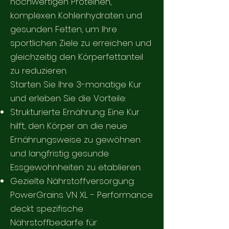
hochwertigen Proteinen,
komplexen Kohlenhydraten und
gesunden Fetten, um Ihre
sportlichen Ziele zu erreichen und
gleichzeitig den Körperfettanteil
zu reduzieren.
Starten Sie Ihre 3-monatige Kur
und erleben Sie die Vorteile:
Strukturierte Ernährung: Eine Kur
hilft, den Körper an die neue
Ernährungsweise zu gewöhnen
und langfristig gesunde
Essgewohnheiten zu etablieren.
Gezielte Nährstoffversorgung:
PowerGrains VN XL - Performance
deckt spezifische
Nährstoffbedarfe für