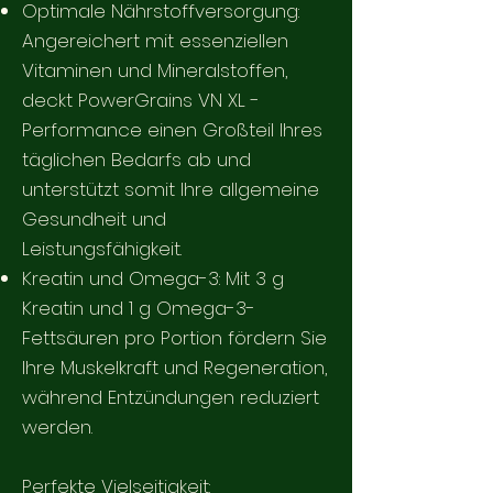
Optimale Nährstoffversorgung:
Angereichert mit essenziellen
Vitaminen und Mineralstoffen,
deckt PowerGrains VN XL -
Performance einen Großteil Ihres
täglichen Bedarfs ab und
unterstützt somit Ihre allgemeine
Gesundheit und
Leistungsfähigkeit.
Kreatin und Omega-3: Mit 3 g
Kreatin und 1 g Omega-3-
Fettsäuren pro Portion fördern Sie
Ihre Muskelkraft und Regeneration,
während Entzündungen reduziert
werden.
Perfekte Vielseitigkeit: