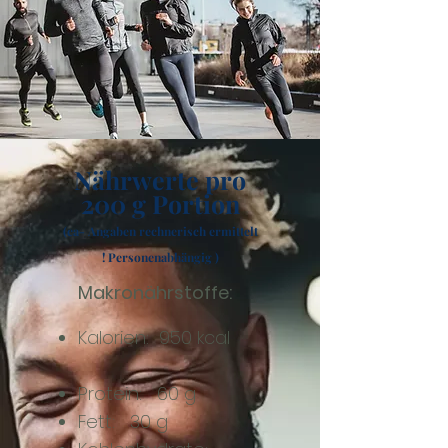
Nährwerte pro
200 g Portion
(ca- Angaben rechnerisch ermittelt
! Personenabhängig )
Makronährstoffe:
Kalorien: 950 kcal
Protein: 60 g
Fett: 30 g