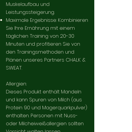
Muskelaufbau und
Leistungssteigerung.
Maximale Ergebnisse: Kombinieren
Sie Ihre Ernährung mit einem
täglichen Training von 20-30
Minuten und profitieren Sie von
den Trainingsmethoden und
Plänen unseres Partners CHALK &
SWEAT.
Allergien:
Dieses Produkt enthält Mandeln
und kann Spuren von Milch (aus
Protein 90 und Magerquarkpulver)
enthalten. Personen mit Nuss-
oder Milcheiweißallergien sollten
Vorsicht walten lassen.