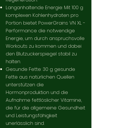
Langanhaltende Energie: Mit 100 g
komplexen Kohlenhydraten pro
Portion bietet PowerGrains VN XL -
Performance die notwendige
Energie, um durch anspruchsvolle
Workouts zu kommen und dabei
den Blutzuckerspiegel stabil zu
halten.
Gesunde Fette: 30 g gesunde
Fette aus natürlichen Quellen
unterstützen die
Hormonproduktion und die
Aufnahme fettlöslicher Vitamine,
die für die allgemeine Gesundheit
und Leistungsfähigkeit
unerlässlich sind.