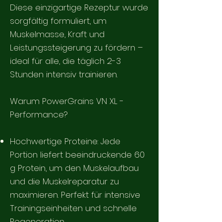
Diese einzigartige Rezeptur wurde
sorgfältig formuliert, um
Muskelmasse, Kraft und
Leistungssteigerung zu fördern –
ideal für alle, die täglich 2-3
Stunden intensiv trainieren.
Warum PowerGrains VN XL -
Performance?
Hochwertige Proteine: Jede
Portion liefert beeindruckende 60
g Protein, um den Muskelaufbau
und die Muskelreparatur zu
maximieren. Perfekt für intensive
Trainingseinheiten und schnelle
Regeneration.