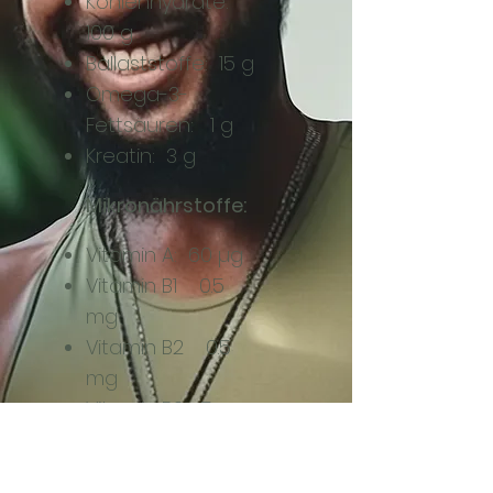
Kohlenhydrate:
100 g
Ballaststoffe: 15 g
Omega-3-
Fettsäuren: 1 g
Kreatin: 3 g
Mikronährstoffe:
Vitamin A: 60 µg
Vitamin B1 0.5
mg
Vitamin B2 0.5
mg
Vitamin B3 5 mg
Vitamin B& 0.6 mg
Vitamin B12 1 µg