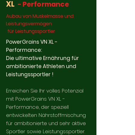
XL
- Per
formance
Aubau von Muskelmasse und
Leistungsvermögen
für Leistungssportler
PowerGrains VN XL -
Performance:
Die ultimative Ernährung für
ambitionierte Athleten und
Leistungssportler !
Erreichen Sie Ihr volles Potenzial
mit PowerGrains VN XL -
Performance, der speziell
entwickelten Nährstoffmischung
für ambitionierte und sehr aktive
Sportler sowie Leistungssportler.