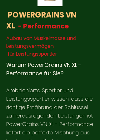
POWERGRAINS VN
XL
- Per
formance
Aubau von Muskelmasse und
Leistungsvermögen
für Leistungssportler
Warum PowerGrains VN XL -
Performance für Sie?
Ambitionierte Sportler und
Leistungssportler wissen, dass die
richtige Ernährung der Schlüssel
zu herausragenden Leistungen ist.
PowerGrains VN XL - Performance
liefert die perfekte Mischung aus